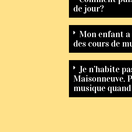
de jour?
Mon enfant a m
des cours de mu
Je n’habite p
Maisonneuve. Pu
musique quan