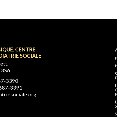
S
NOTRE TRAVAIL
ACTUALITÉS
INSCRI
SIQUE, CENTRE
DIATRIE SOCIALE
ett,
 3S6
687-3390
-687-3391
triesociale.org