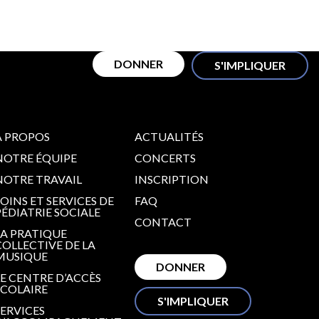
PTION
FAQ
CONTACT
FRANÇAIS
DONNER
S'IMPLIQUER
À PROPOS
ACTUALITÉS
NOTRE ÉQUIPE
CONCERTS
NOTRE TRAVAIL
INSCRIPTION
SOINS ET SERVICES DE
FAQ
PÉDIATRIE SOCIALE
CONTACT
LA PRATIQUE
COLLECTIVE DE LA
MUSIQUE
DONNER
LE CENTRE D’ACCÈS
SCOLAIRE
S'IMPLIQUER
SERVICES